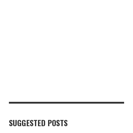
CHI PHÍ SỬA Ô TÔ LƯU ĐỘNG PHƯỜNG XUÂN HÒA
TOP 5 TRƯỜNG DẠY NGHỀ CÔNG NGHỆ Ô TÔ UY TÍN Ở NGHỆ AN
SUGGESTED POSTS