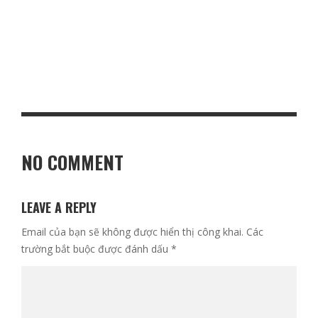
BÍ QUYẾT TRẺ HÓA DA VỚI NHỤY HOA NGHỆ TÂY VÀ DẦU DỪA
NO COMMENT
LEAVE A REPLY
Email của bạn sẽ không được hiển thị công khai.
Các
trường bắt buộc được đánh dấu
*