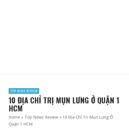
HỌC PHUN XĂM THẨM MỸ, CHĂM SÓC DA Ở YÊN BÁI
ADBLOGSAFFRON
TOP NEWS REVIEW
10 ĐỊA CHỈ TRỊ MỤN LƯNG Ở QUẬN 1
HCM
Home
»
Top News Review
»
10 Địa Chỉ Trị Mụn Lưng Ở
Quận 1 HCM