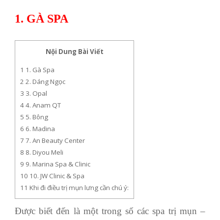
1. GÀ SPA
Nội Dung Bài Viết
1
1. Gà Spa
2
2. Dáng Ngọc
3
3. Opal
4
4. Anam QT
5
5. Bông
6
6. Madina
7
7. An Beauty Center
8
8. Diyou Meli
9
9. Marina Spa & Clinic
10
10. JW Clinic & Spa
11
Khi đi điều trị mụn lưng cần chú ý:
Được biết đến là một trong số các spa trị mụn –