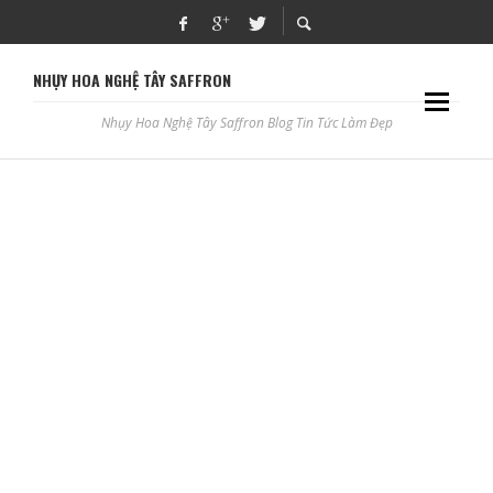
NHỤY HOA NGHỆ TÂY SAFFRON
Nhụy Hoa Nghệ Tây Saffron Blog Tin Tức Làm Đẹp
CÁCH CHĂM SÓC MÔI PHUN SAU BONG AN TOÀN
ADBLOGSAFFRON
CÓ NÊN KHÁM TẠI PHÒNG KHÁM DR CHOICE CLINIC?
ADBLOGSAFFRON