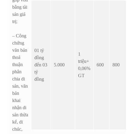
bằng tài
sản giá
trị;
– Công
chứng
văn bản
01 tỷ
1
thoả
đồng
triệu+
thuận
đến 03
5.000
600
800
0,06%
phân
tỷ
GT
chia di
đồng
sản, văn
bản
khai
nhận di
sản thừa
kế, di
chúc,