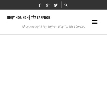
NHỤY HOA NGHỆ TÂY SAFFRON
Nhụy Hoa Nghệ Tây Saffron Blog Tin Tức Làm Đẹp
CÔNG THỨC BÁNH SAFFRON RAU CẢI NGON KHÓ CƯỠNG
ADBLOGSAFFRON
HỌC PHUN XĂM THẨM MỸ, CHĂM SÓC DA Ở CAO BẰNG
ADBLOGSAFFRON