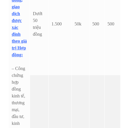
giao
dịch
Dưới
được
50
1.500
50k
500
500
xác
triệu
định
đồng
theo giá
trị Hợp
đồng:
– Công
chứng
hợp
đồng
kinh tế,
thương
mại,
đầu tư,
kinh