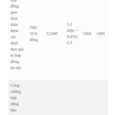
đồng
giao
dịch
5,2
khác
Trên
triệu +
được
10 tỷ
12.000
1000
1000
0,03%
xác
đồng
GT
định
theo giá
trị hợp
đồng,
tài sản.
Công
chứng
hợp
đồng
bảo