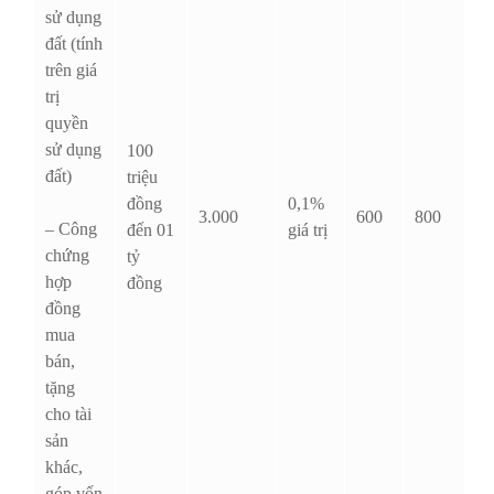
sử dụng
đất (tính
trên giá
trị
quyền
sử dụng
100
đất)
triệu
đồng
0,1%
3.000
600
800
– Công
đến 01
giá trị
chứng
tỷ
hợp
đồng
đồng
mua
bán,
tặng
cho tài
sản
khác,
góp vốn