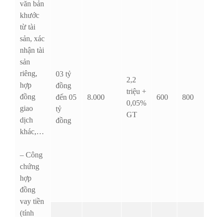
văn bản
khước
từ tài
sản, xác
nhận tài
sản
riêng,
03 tỷ
2,2
hợp
đồng
triệu +
đồng
đến 05
8.000
600
800
0,05%
giao
tỷ
GT
dịch
đồng
khác,…
– Công
chứng
hợp
đồng
vay tiền
(tính