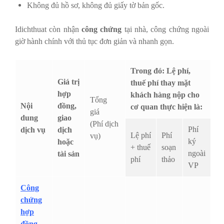
Không đủ hồ sơ, không đủ giấy tờ bản gốc.
Idichthuat còn nhận
công chứng
tại nhà, công chứng ngoài
giờ hành chính với thủ tục đơn giản và nhanh gọn.
Trong đó: Lệ phí,
Giá trị
thuế phí thay mặt
hợp
khách hàng nộp cho
Tổng
Nội
đồng,
cơ quan thực hiện là:
giá
dung
giao
(Phí dịch
Phí
dịch vụ
dịch
Lệ phí
Phí
vụ)
ký
hoặc
+ thuế
soạn
ngoài
tài sản
phí
thảo
VP
Công
chứng
hợp
đồng,