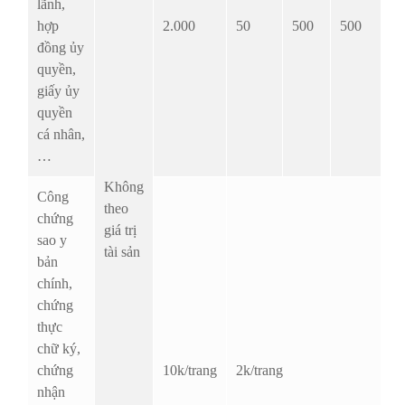
lãnh,
hợp
2.000
50
500
500
đồng ủy
quyền,
giấy ủy
quyền
cá nhân,
…
Không
Công
theo
chứng
giá trị
sao y
tài sản
bản
chính,
chứng
thực
chữ ký,
chứng
10k/trang
2k/trang
nhận