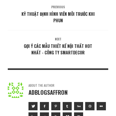
PREVIOUS
KỸ THUẬT ĐỊNH HÌNH VIỀN MÔI TRƯỚC KHI
PHUN
NEXT
GỢI Ý CÁC MẪU THIẾT KẾ NỘI THẤT HOT
NHẤT - CÔNG TY SMARTDECOR
ABOUT THE AUTHOR
ADBLOGSAFFRON