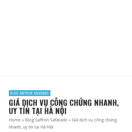
Ý NGHĨA VỀ LÁ BÀI META-BARONS TAROT
ADBLOGSAFFRON
BLOG SAFFRON SAFARADO
GIÁ DỊCH VỤ CÔNG CHỨNG NHANH,
UY TÍN TẠI HÀ NỘI
Home
»
Blog Saffron Safarado
»
Giá dịch vụ công chứng
nhanh, uy tín tại Hà Nội