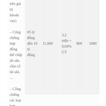
trên giá
trị
khoản
vay)
– Công
05 tỷ
3,2
chứng
đồng
triệu +
hợp
đến 10
11.000
800
1000
0,04%
đồng
tỷ
GT
thế chấp
đồng
tài sản,
cầm cố
tài sản,
…
– Công
chứng
các loại
hợp