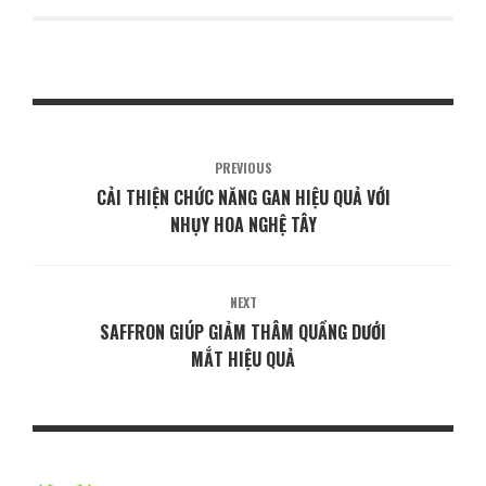
PREVIOUS
CẢI THIỆN CHỨC NĂNG GAN HIỆU QUẢ VỚI
NHỤY HOA NGHỆ TÂY
NEXT
SAFFRON GIÚP GIẢM THÂM QUẦNG DƯỚI
MẮT HIỆU QUẢ