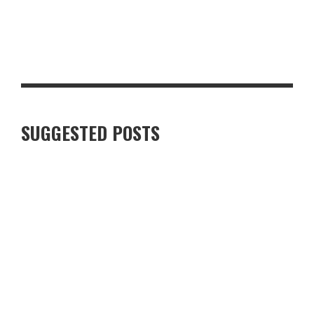
NHỤY HOA NGHỆ TÂY GIÚP GIẢM CƠN HEN NHƯ THẾ NÀO
SUGGESTED POSTS
SAFFRON ĐÁNH BAY ĐỐM NÂU XẤU XÍ
CẢM NHẬN VỀ BỘ BÀI ANGEL TAROT CARDS