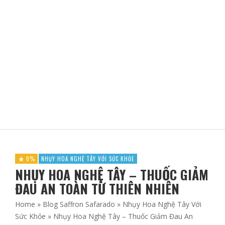
THUỐC GIẢM BÉO ORLISTAT STADA CÓ HẠI KHÔNG?
ADBLOGSAFFRON
0%
NHỤY HOA NGHỆ TÂY VỚI SỨC KHỎE
NHỤY HOA NGHỆ TÂY – THUỐC GIẢM
ĐAU AN TOÀN TỪ THIÊN NHIÊN
Home
»
Blog Saffron Safarado
»
Nhụy Hoa Nghệ Tây Với
Sức Khỏe
»
Nhụy Hoa Nghệ Tây – Thuốc Giảm Đau An