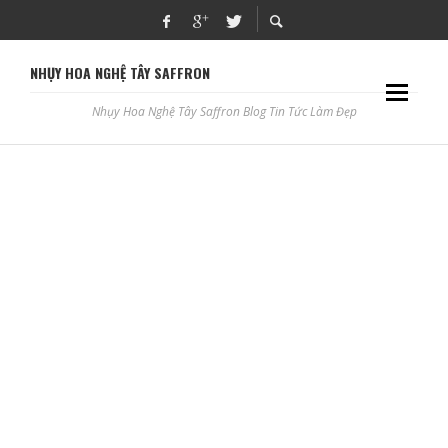
NHỤY HOA NGHỆ TÂY SAFFRON
Nhụy Hoa Nghệ Tây Saffron Blog Tin Tức Làm Đẹp
BÁO GIÁ MÁY CẮT PLASMA HÀNG ĐẦU Ở ĐỒNG NAI
ADBLOGSAFFRON
SAFFRON GIÚP GIẢM THÂM QUẦNG DƯỚI MẮT HIỆU QUẢ
ADBLOGSAFFRON