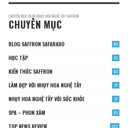
CHUYÊN MỤC BLOG NHỤY HOA NGHỆ TÂY SAFFRON
CHUYÊN MỤC
BLOG SAFFRON SAFARADO
69
HỌC TẬP
03
KIẾN THỨC SAFFRON
03
LÀM ĐẸP VỚI NHỤY HOA NGHỆ TÂY
21
NHỤY HOA NGHỆ TÂY VỚI SỨC KHỎE
31
SPA – PHUN XĂM
03
TOP NEWS REVIEW
223