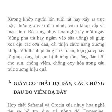
Xương khớp người lớn tuổi rất hay xảy ra trục
trặc, thường xuyên đau nhức, viêm khớp cấp và
mạn tính. Bổ sung nhụy hoa nghệ tây mỗi ngày
(dùng pha trà hay ngâm vào sữa uống) sẽ giúp
xoa dịu các cơn đau, cải thiện chức năng xương
khớp. Với thành phần giàu Crocin, loại gia vị này
sẽ giúp sống lại sụn bị thương tổn, tăng đàn hồi
cho sụn, chống viêm, chống oxy hóa trong cấu
trúc xương hiệu quả.
GIẢM CO THẮT DẠ DÀY, CÁC CHỨNG
ĐAU DO VIÊM DẠ DÀY
Hợp chất Safranal và Crocin của nhụy hoa nghệ
tây sẽ hỗ trợ duy trì nồng độ Dopamine,