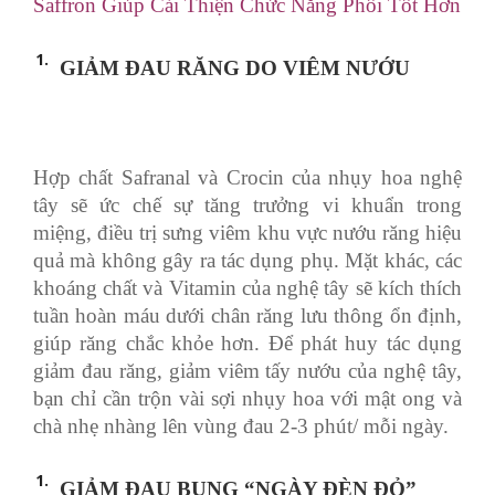
Saffron Giúp Cải Thiện Chức Năng Phổi Tốt Hơn
GIẢM ĐAU RĂNG DO VIÊM NƯỚU
Hợp chất Safranal và Crocin của nhụy hoa nghệ
tây sẽ ức chế sự tăng trưởng vi khuẩn trong
miệng, điều trị sưng viêm khu vực nướu răng hiệu
quả mà không gây ra tác dụng phụ. Mặt khác, các
khoáng chất và Vitamin của nghệ tây sẽ kích thích
tuần hoàn máu dưới chân răng lưu thông ổn định,
giúp răng chắc khỏe hơn. Để phát huy tác dụng
giảm đau răng, giảm viêm tấy nướu của nghệ tây,
bạn chỉ cần trộn vài sợi nhụy hoa với mật ong và
chà nhẹ nhàng lên vùng đau 2-3 phút/ mỗi ngày.
GIẢM ĐAU BỤNG “NGÀY ĐÈN ĐỎ”