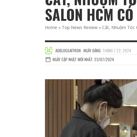
SALON HCM CÓ 
Home
»
Top News Review
»
Cắt, Nhuộm Tóc 
ADBLOGSAFFRON
NGÀY ĐĂNG:
THÁNG 7 22, 2024
NGÀY CẬP NHẬT MỚI NHẤT: 23/07/2024