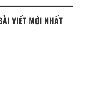
ho:
BÀI VIẾT MỚI NHẤT
TOP NEWS REVIEW
DỊCH VỤ SỬA CHỮA Ô TÔ LƯU ĐỘNG