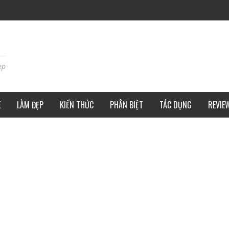
ẹp
E
LÀM ĐẸP
KIẾN THỨC
PHÂN BIỆT
TÁC DỤNG
REVIE
I PHÒNG