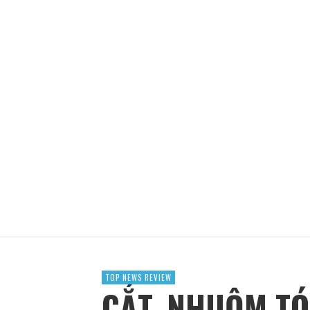
9 TMV CHĂM SÓC DA, PHUN XĂM THẨM MỸ Ở T
ADBLOGSAFFRON
THÁNG 2 20, 2023
TOP NEWS REVIEW
CẮT, NHUỘM TÓ