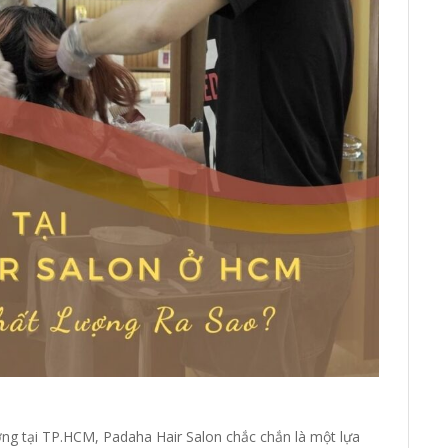
T
L
c
ng tại TP.HCM, Padaha Hair Salon chắc chắn là một lựa