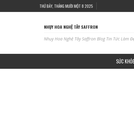
THỨ BẢY, THÁNG MƯỜI MỘT 8 2025
NHỤY HOA NGHỆ TÂY SAFFRON
Nhụy Hoa Nghệ Tây Saffron Blog Tin Tức Làm Đ
SỨC KHỎ
HỌC PHUN XĂM THẨM MỸ, CHĂM SÓC DA Ở HẢ
ADBLOGSAFFRON
THÁNG 2 25, 2023