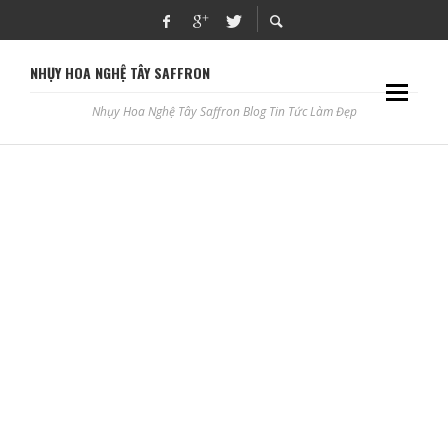
NHỤY HOA NGHỆ TÂY SAFFRON
Nhụy Hoa Nghệ Tây Saffron Blog Tin Tức Làm Đẹp
HƯỚNG DẪN PHA CHẾ COCKTAIL SAFFRON NGON ĐÚNG
CHUẨN
ADBLOGSAFFRON
CUNG CẤP MÁY CẮT PLASMA CHẤT LƯỢNG CAO BÌNH
DƯƠNG