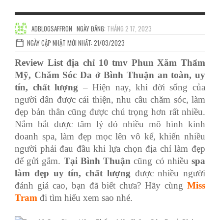
ADBLOGSAFFRON
NGÀY ĐĂNG:
THÁNG 2 17, 2023
NGÀY CẬP NHẬT MỚI NHẤT: 21/03/2023
Review List địa chỉ 10 tmv Phun Xăm Thẩm
Mỹ, Chăm Sóc Da ở Bình Thuận an toàn, uy
tín, chất lượng
– Hiện nay, khi đời sống của
người dân được cải thiện, nhu cầu chăm sóc, làm
đẹp bản thân cũng được chú trọng hơn rất nhiều.
Nắm bắt được tâm lý đó nhiều mô hình kinh
doanh spa, làm đẹp mọc lên vô kể, khiến nhiều
người phải đau đầu khi lựa chọn địa chỉ làm đẹp
để gửi gắm.
Tại Bình Thuận
cũng có nhiều
spa
làm đẹp uy tín, chất lượng
được nhiều người
đánh giá cao, bạn đã biết chưa? Hãy cùng
Miss
Tram
đi tìm hiểu xem sao nhé.