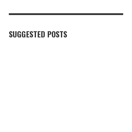
TOP 5 TRƯỜNG DẠY NGHỀ CÔNG NGHỆ Ô TÔ UY TÍN Ở NGHỆ AN
SUGGESTED POSTS
HỌC PHUN XĂM THẨM MỸ, CHĂM SÓC DA Ở ĐIỆN BIÊN