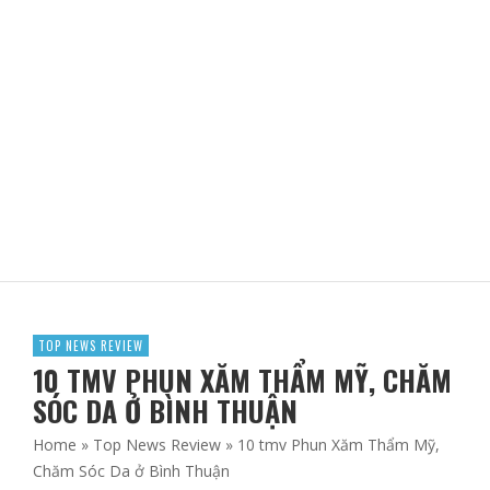
DA ĐẸP KHÔNG TÌ VẾT VỚI SAFFRON VÀ NHA ĐAM
ADBLOGSAFFRON
TOP NEWS REVIEW
10 TMV PHUN XĂM THẨM MỸ, CHĂM
SÓC DA Ở BÌNH THUẬN
Home
»
Top News Review
»
10 tmv Phun Xăm Thẩm Mỹ,
Chăm Sóc Da ở Bình Thuận