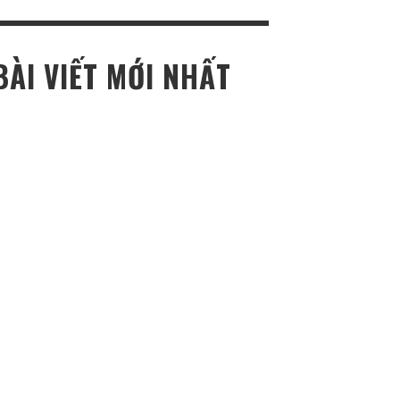
ho:
BÀI VIẾT MỚI NHẤT
TOP NEWS REVIEW
DỊCH VỤ SỬA CHỮA Ô TÔ LƯU ĐỘNG