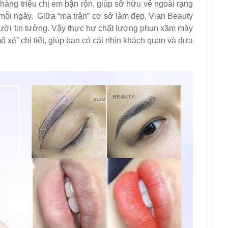
hàng triệu chị em bận rộn, giúp sở hữu vẻ ngoài rạng
mỗi ngày. Giữa “ma trận” cơ sở làm đẹp, Vian Beauty
ười tin tưởng. Vậy thực hư chất lượng phun xăm mày
B
mổ xẻ” chi tiết, giúp bạn có cái nhìn khách quan và đưa
b
t