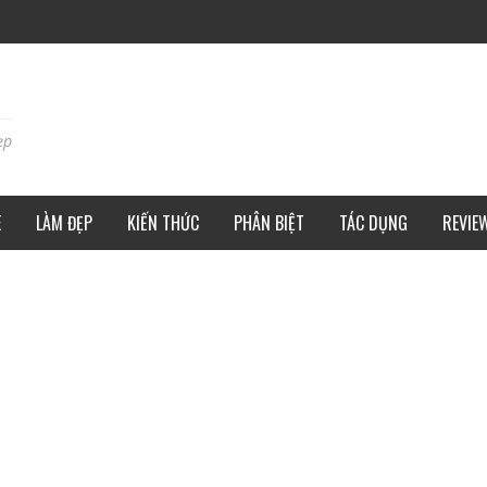
ẹp
E
LÀM ĐẸP
KIẾN THỨC
PHÂN BIỆT
TÁC DỤNG
REVIE
M ĐỒNG