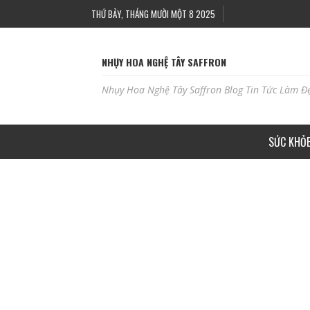
THỨ BẢY, THÁNG MƯỜI MỘT 8 2025
NHỤY HOA NGHỆ TÂY SAFFRON
Nhụy Hoa Nghệ Tây Saffron Blog Tin Tức Làm Đ
SỨC KHỎ
HỌC PHUN XĂM THẨM MỸ, CHĂM SÓC DA Ở LÂ
ADBLOGSAFFRON
THÁNG 2 18, 2023