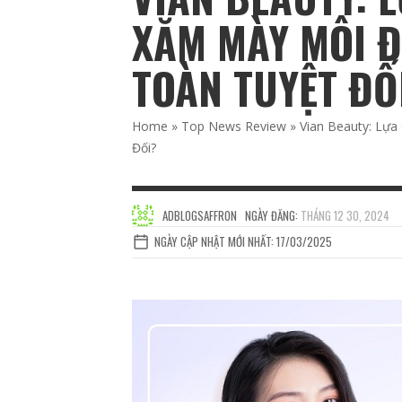
XĂM MÀY MÔI Đ
TOÀN TUYỆT ĐỐ
Home
»
Top News Review
»
Vian Beauty: Lự
Đối?
ADBLOGSAFFRON
NGÀY ĐĂNG:
THÁNG 12 30, 2024
NGÀY CẬP NHẬT MỚI NHẤT: 17/03/2025