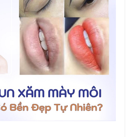
T
L
c