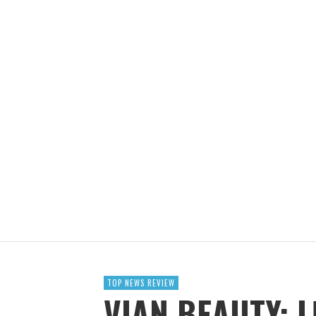
KINH NGHIỆM LÀM NHÀ CONTAINER
ADBLOGSAFFRON
THÁNG 2 19, 2023
TOP NEWS REVIEW
VIAN BEAUTY: 