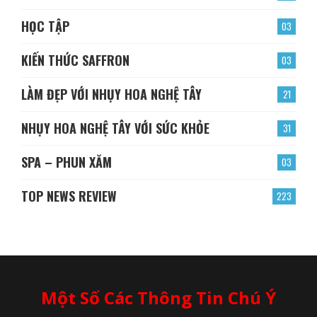
HỌC TẬP
03
KIẾN THỨC SAFFRON
03
LÀM ĐẸP VỚI NHỤY HOA NGHỆ TÂY
21
NHỤY HOA NGHỆ TÂY VỚI SỨC KHỎE
31
SPA – PHUN XĂM
03
TOP NEWS REVIEW
223
Một Số Các Thông Tin Chú Ý