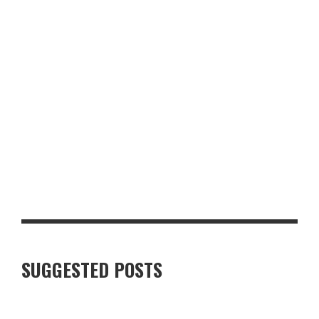
CHI PHÍ SỬA Ô TÔ LƯU ĐỘNG PHƯỜNG XUÂN HÒA
TOP 5 TRƯỜNG DẠY NGHỀ CÔNG NGHỆ Ô TÔ UY TÍN Ở NGHỆ AN
SUGGESTED POSTS