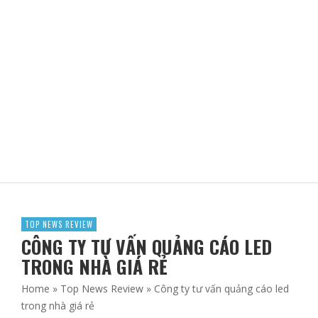
10 TMV PHUN XĂM THẨM MỸ, CHĂM SÓC DA Ở LONG AN
ADBLOGSAFFRON
TOP NEWS REVIEW
CÔNG TY TƯ VẤN QUẢNG CÁO LED
TRONG NHÀ GIÁ RẺ
Home
»
Top News Review
»
Công ty tư vấn quảng cáo led
trong nhà giá rẻ