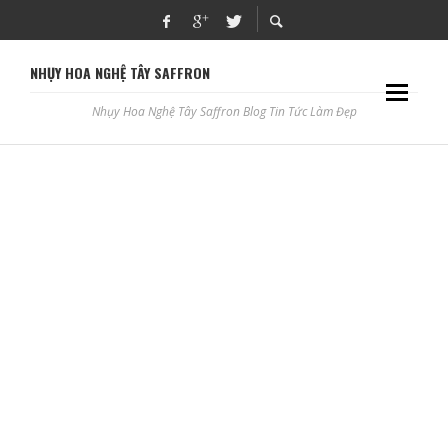
NHỤY HOA NGHỆ TÂY SAFFRON
Nhụy Hoa Nghệ Tây Saffron Blog Tin Tức Làm Đẹp
SMARTDECOR – ĐỐI TÁC ĐÁNG TIN CẬY CỦA MỌI NHÀ
ADBLOGSAFFRON
HỌC PHUN XĂM THẨM MỸ, CHĂM SÓC DA Ở LẠNG SƠN
ADBLOGSAFFRON