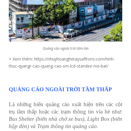
Quảng cáo ngoài trời tấm lớn
+ Xem thêm: https://nhuyhoanghetaysaffrons.com/hinh-
thuc-qyangr-cao-quang-cao-sm-lcd-standee-noi-bat/
QUẢNG CÁO NGOÀI TRỜI TẦM THẤP
Là những biển quảng cáo xuất hiện trên các cột
trụ tầm thấp hoặc các trạm thông tin vỉa hè như:
Bus Shelter (biển nhà chờ xe bus), Light Box (
biển
hộp đèn
) và Trạm thông tin quảng cáo.