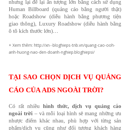
nhưng lại để lại ấn tượng lớn bằng cách sử dụng
Human Billboard (quảng cáo bằng người thật)
hoặc Roadshow (diễu hành bằng phương tiện
giao thông), Luxury Roadshow (diễu hành bằng
ô tô kích thước lớn)…
+ Xem thêm: http://xn--bloghieps-tnb.vn/quang-cao-ooh-
anh-huong-nao-den-doanh-nghiep.bloghiepsi/
TẠI SAO CHỌN DỊCH VỤ QUẢNG
CÁO CỦA ADS NGOÀI TRỜI?
Có rất nhiều
hình thức, dịch vụ quảng cáo
ngoài trời
– và mỗi loại hình sẽ mang những ưu
nhược điểm khác nhau, phù hợp với từng sản
phẩm/dịch vụ cũng như đối tượng khách hàng