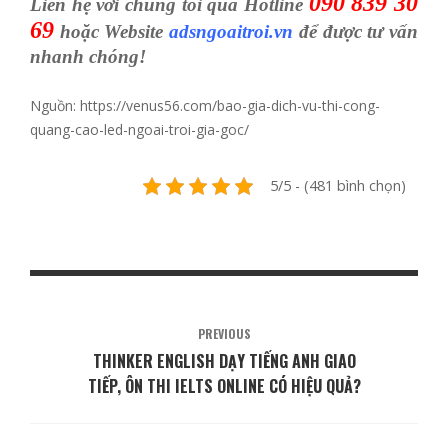
090 839 30
Liên hệ với chúng tôi qua Hotline
69
hoặc Website
adsngoaitroi.vn
để được tư vấn
nhanh chóng!
Nguồn: https://venus56.com/bao-gia-dich-vu-thi-cong-
quang-cao-led-ngoai-troi-gia-goc/
5/5 - (481 bình chọn)
PREVIOUS
THINKER ENGLISH DẠY TIẾNG ANH GIAO
TIẾP, ÔN THI IELTS ONLINE CÓ HIỆU QUẢ?