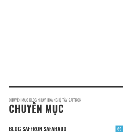
TOP NEWS REVIEW
HỌC NGHỀ ĐIỆN CÔNG NGHIỆP NƠI NÀO TỐT
NHẤT TẠI NGHỆ AN?
Điện công nghiệp là nghề chuyên lắp đặt, vận hành và sửa
chữa hệ thống điện trong nhà máy, khu công nghiệp và
công trình kỹ thuật. Người làm nghề …
0
Share
CHUYÊN MỤC BLOG NHỤY HOA NGHỆ TÂY SAFFRON
CHUYÊN MỤC
BLOG SAFFRON SAFARADO
69