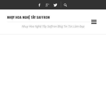
NHỤY HOA NGHỆ TÂY SAFFRON
Nhụy Hoa Nghệ Tây Saffron Blog Tin Tức Làm Đẹp
CHI PHÍ THI CÔNG NHÀ TRỌN GÓI HIỆN ĐẠI QUẬN 9
ADBLOGSAFFRON
10 TMV PHUN XĂM THẨM MỸ, CHĂM SÓC DA Ở BẠC LIÊU
ADBLOGSAFFRON