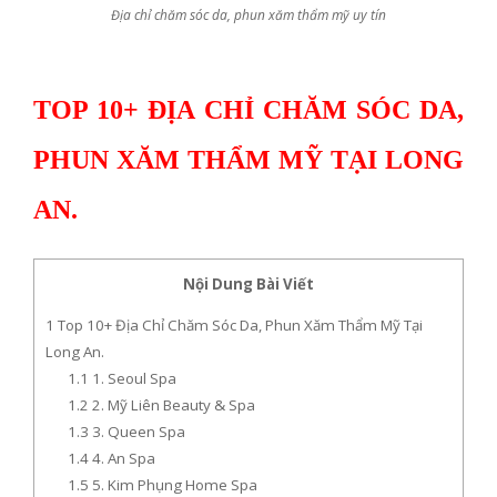
Địa chỉ chăm sóc da, phun xăm thẩm mỹ uy tín
TOP 10+ ĐỊA CHỈ CHĂM SÓC DA,
PHUN XĂM THẨM MỸ TẠI LONG
AN.
Nội Dung Bài Viết
1
Top 10+ Địa Chỉ Chăm Sóc Da, Phun Xăm Thẩm Mỹ Tại
Long An.
1.1
1. Seoul Spa
1.2
2. Mỹ Liên Beauty & Spa
1.3
3. Queen Spa
1.4
4. An Spa
1.5
5. Kim Phụng Home Spa