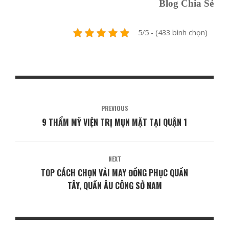
Blog Chia Sẻ
5/5 - (433 bình chọn)
PREVIOUS
9 THẨM MỸ VIỆN TRỊ MỤN MẶT TẠI QUẬN 1
NEXT
TOP CÁCH CHỌN VẢI MAY ĐỒNG PHỤC QUẦN
TÂY, QUẦN ÂU CÔNG SỞ NAM