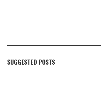
TOP 5 TRƯỜNG DẠY NGHỀ CÔNG NGHỆ Ô TÔ UY TÍN Ở NGHỆ AN
SUGGESTED POSTS