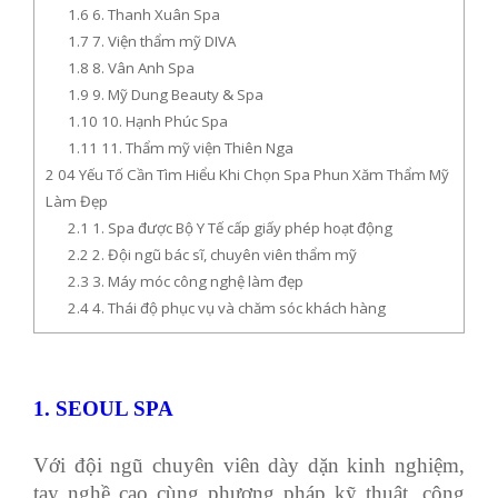
1.6
6. Thanh Xuân Spa
1.7
7. Viện thẩm mỹ DIVA
1.8
8. Vân Anh Spa
1.9
9. Mỹ Dung Beauty & Spa
1.10
10. Hạnh Phúc Spa
1.11
11. Thẩm mỹ viện Thiên Nga
2
04 Yếu Tố Cần Tìm Hiểu Khi Chọn Spa Phun Xăm Thẩm Mỹ
Làm Đẹp
2.1
1. Spa được Bộ Y Tế cấp giấy phép hoạt động
2.2
2. Đội ngũ bác sĩ, chuyên viên thẩm mỹ
2.3
3. Máy móc công nghệ làm đẹp
2.4
4. Thái độ phục vụ và chăm sóc khách hàng
1. SEOUL SPA
Với đội ngũ chuyên viên dày dặn kinh nghiệm,
tay nghề cao cùng phương pháp kỹ thuật, công