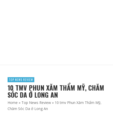
SAFFRON GIÚP CẢI THIỆN CHỨC NĂNG PHỔI TỐT HƠN
ADBLOGSAFFRON
TOP NEWS REVIEW
10 TMV PHUN XĂM THẨM MỸ, CHĂM
SÓC DA Ở LONG AN
Home
»
Top News Review
»
10 tmv Phun Xăm Thẩm Mỹ,
Chăm Sóc Da ở Long An