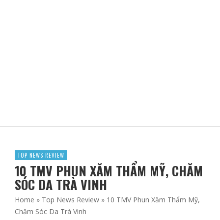
LỚP HỌC TIẾNG ANH TẠI TRUNG TÂM THINKER ENGLISH
CHẤT LƯỢNG RA SAO?
ADBLOGSAFFRON
TOP NEWS REVIEW
10 TMV PHUN XĂM THẨM MỸ, CHĂM
SÓC DA TRÀ VINH
Home
»
Top News Review
»
10 TMV Phun Xăm Thẩm Mỹ,
Chăm Sóc Da Trà Vinh