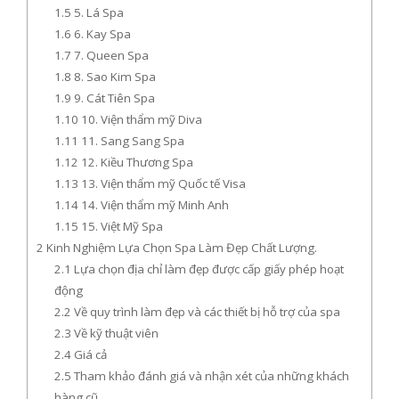
1.5
5. Lá Spa
1.6
6. Kay Spa
1.7
7. Queen Spa
1.8
8. Sao Kim Spa
1.9
9. Cát Tiên Spa
1.10
10. Viện thẩm mỹ Diva
1.11
11. Sang Sang Spa
1.12
12. Kiều Thương Spa
1.13
13. Viện thẩm mỹ Quốc tế Visa
1.14
14. Viện thẩm mỹ Minh Anh
1.15
15. Việt Mỹ Spa
2
Kinh Nghiệm Lựa Chọn Spa Làm Đẹp Chất Lượng.
2.1
Lựa chọn địa chỉ làm đẹp được cấp giấy phép hoạt
động
2.2
Về quy trình làm đẹp và các thiết bị hỗ trợ của spa
2.3
Về kỹ thuật viên
2.4
Giá cả
2.5
Tham khảo đánh giá và nhận xét của những khách
hàng cũ