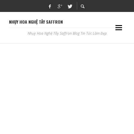
NHỤY HOA NGHỆ TÂY SAFFRON
Nhụy Hoa Nghệ Tây Saffron Blog Tin Tức Làm Đẹp
10 TMV PHUN XĂM THẨM MỸ, CHĂM SÓC DA Ở PHÚ THỌ
ADBLOGSAFFRON
10 TMV PHUN XĂM THẨM MỸ, CHĂM SÓC DA QUẢNG
BÌNH