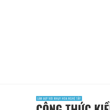
HỌC PHUN XĂM THẨM MỸ, CHĂM SÓC DA Ở TR
ADBLOGSAFFRON
THÁNG 3 8, 2023
LÀM ĐẸP VỚI NHỤY HOA NGHỆ TÂY
CÔNG THỨC KIỀ