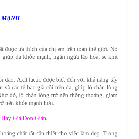
E MẠNH
B
b
t
t được ưa thích của chị em trên toàn thế giới. Nó
 giúp da khỏe mạnh, ngăn ngừa lão hóa, se khít
i dào. Axít lactic được biết đến với khả năng tẩy
n và các tế bào già cỗi trên da, giúp lỗ chân lông
Nhờ đó, lỗ chân lông trở nên thông thoáng, giảm
trở nên khỏe mạnh hơn.
 Hay Giả Đơn Giản
.
hoáng chất rất cần thiết cho việc làm đẹp. Trong