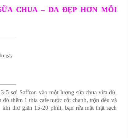
SỮA CHUA – DA ĐẸP HƠN MỖI
T
L
c
ỗi ngày
 3-5 sợi Saffron vào một lượng sữa chua vừa đủ,
au đó thêm 1 thìa cafe nước cốt chanh, trộn đều và
 khi thư giãn 15-20 phút, bạn rửa mặt thật sạch