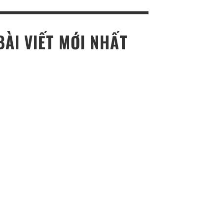
ho:
BÀI VIẾT MỚI NHẤT
TOP NEWS REVIEW
DỊCH VỤ SỬA CHỮA Ô TÔ LƯU ĐỘNG