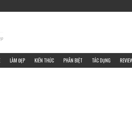
ẹp
E
LÀM ĐẸP
KIẾN THỨC
PHÂN BIỆT
TÁC DỤNG
REVIE
ÁNH HÒA