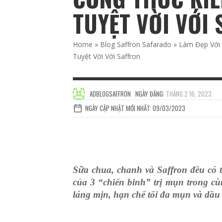
TUYỆT VỜI VỚI
Home
»
Blog Saffron Safarado
»
Làm Đẹp Với
Tuyệt Vời Với Saffron
ADBLOGSAFFRON
NGÀY ĐĂNG:
THÁNG 2 16, 2023
NGÀY CẬP NHẬT MỚI NHẤT: 09/03/2023
Sữa chua, chanh và Saffron đều có t
của 3 “chiến binh” trị mụn trong c
láng mịn, hạn chế tối đa mụn và dầu