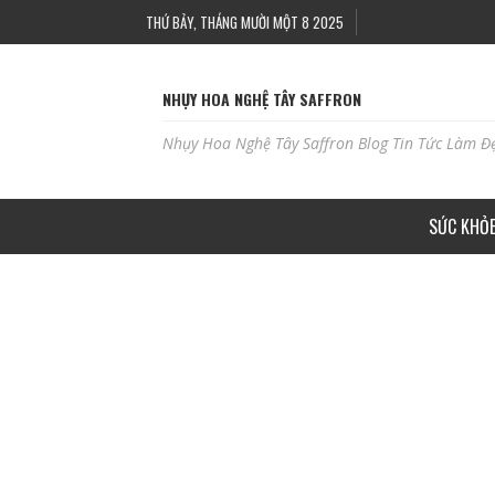
THỨ BẢY, THÁNG MƯỜI MỘT 8 2025
NHỤY HOA NGHỆ TÂY SAFFRON
Nhụy Hoa Nghệ Tây Saffron Blog Tin Tức Làm Đ
SỨC KHỎ
HỌC PHUN XĂM THẨM MỸ, CHĂM SÓC DA Ở KH
ADBLOGSAFFRON
THÁNG 3 14, 2023