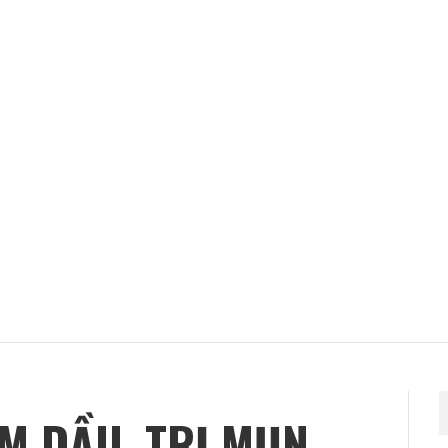
À VINH
T
M DẦU, TRỊ MỤN
k