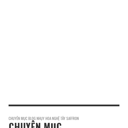
TOP NEWS REVIEW
TOP 5 TRƯỜNG DẠY NGHỀ CÔNG NGHỆ Ô TÔ
UY TÍN Ở NGHỆ AN
Công nghệ ô tô là ngành học ứng dụng các kiến thức kỹ
thuật, công nghệ vào bảo dưỡng, sửa chữa, kiểm định và
vận hành các loại xe ô …
0
Share
CHUYÊN MỤC BLOG NHỤY HOA NGHỆ TÂY SAFFRON
CHUYÊN MỤC