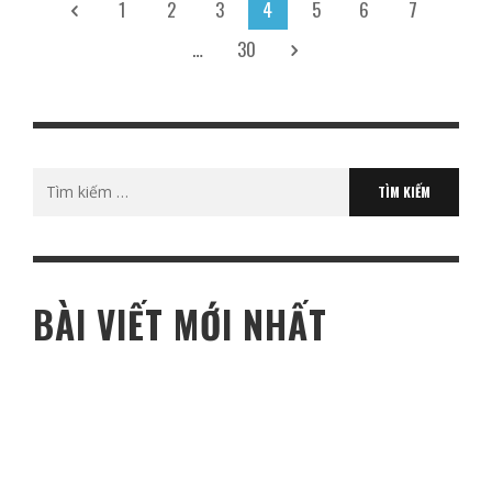
1
2
3
4
5
6
7
…
30
Tìm
kiếm
cho:
BÀI VIẾT MỚI NHẤT