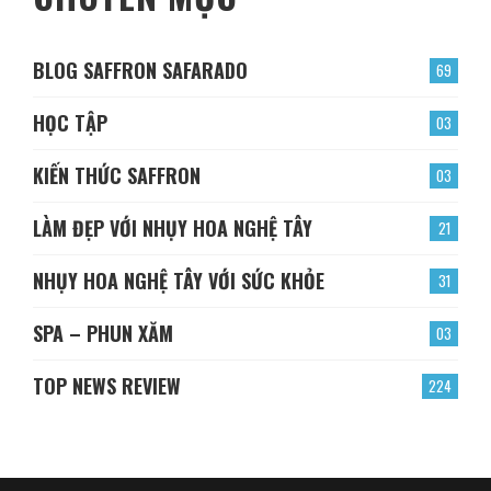
BLOG SAFFRON SAFARADO
69
HỌC TẬP
03
KIẾN THỨC SAFFRON
03
LÀM ĐẸP VỚI NHỤY HOA NGHỆ TÂY
21
NHỤY HOA NGHỆ TÂY VỚI SỨC KHỎE
31
SPA – PHUN XĂM
03
TOP NEWS REVIEW
224