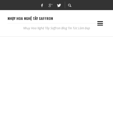
NHỤY HOA NGHỆ TÂY SAFFRON
Nhụy Hoa Nghệ Tây Saffron Blog Tin Tức Làm Đẹp
DA ĐẸP KHÔNG TÌ VẾT VỚI SAFFRON VÀ NHA ĐAM
ADBLOGSAFFRON
7 TMV PHUN XĂM THẨM MỸ, CHĂM SÓC DA Ở LAI CHÂU
ADBLOGSAFFRON