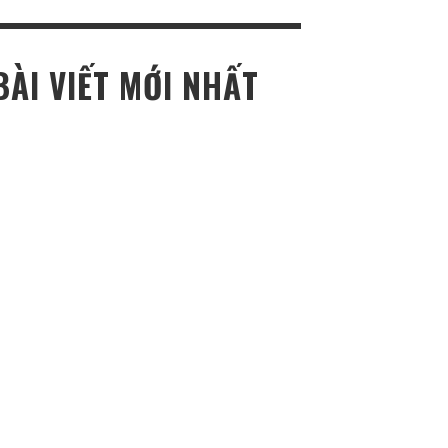
ho:
BÀI VIẾT MỚI NHẤT
TOP NEWS REVIEW
REVIEW KRONOS LUXURY