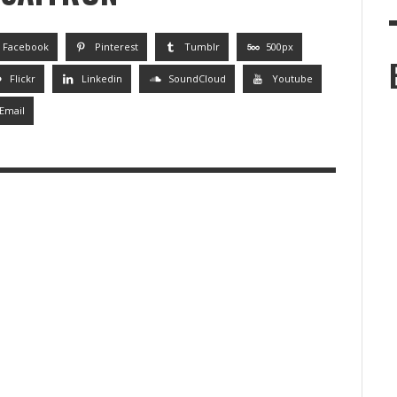
c
Facebook
Pinterest
Tumblr
500px
Flickr
Linkedin
SoundCloud
Youtube
Email
HỆ TÂY
M ĐAU
HIÊN