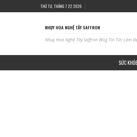
THỨ TƯ, THÁNG 7 22 2026
NHỤY HOA NGHỆ TÂY SAFFRON
Nhụy Hoa Nghệ Tây Saffron Blog Tin Tức Làm Đ
SỨC KHỎ
SMART DECOR THIẾT KẾ NỘI THẤT CÓ TỐT KH
ADBLOGSAFFRON
THÁNG 6 23, 2023