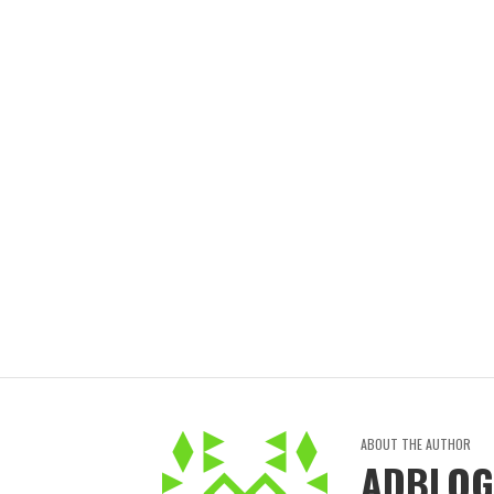
SAFFRON GIÚP DA MỊN MÀNG SE KHÍT LỖ CHÂ
ADBLOGSAFFRON
THÁNG 2 18, 2023
ABOUT THE AUTHOR
ADBLOG