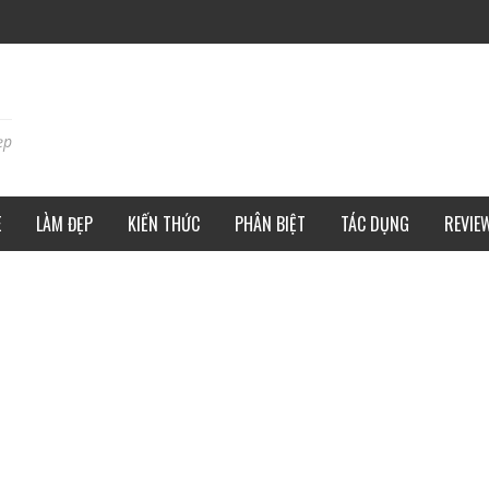
ẹp
E
LÀM ĐẸP
KIẾN THỨC
PHÂN BIỆT
TÁC DỤNG
REVIE
ÔNG