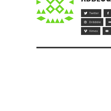
Twitter
Dribbble
Vimeo
NHỤY HOA NG
– THUỐC GIẢ
AN TOÀN TỪ T